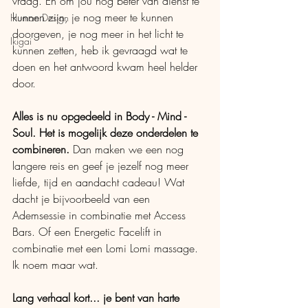
vraag. En om jou nog beter van dienst te 
kunnen zijn, je nog meer te kunnen 
Human Design
doorgeven, je nog meer in het licht te 
Ikigai
kunnen zetten, heb ik gevraagd wat te 
doen en het antwoord kwam heel helder 
door. 
Alles is nu opgedeeld in Body - Mind - 
Soul. Het is mogelijk deze onderdelen te 
combineren.
 Dan maken we een nog 
langere reis en geef je jezelf nog meer 
liefde, tijd en aandacht cadeau! Wat 
dacht je bijvoorbeeld van een 
Ademsessie in combinatie met Access 
Bars. Of een Energetic Facelift in 
combinatie met een Lomi Lomi massage. 
Ik noem maar wat. 
Lang verhaal kort... je bent van harte 