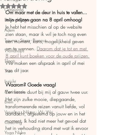
Beoordeeld met NaN uit 5 sterren.
Ontspantip
Om maar met de deur in huis te vallen... 
mijn prijzen gaan na 8 april omhoog!
Behandelingen
Je hebt het misschien al op de website 
Adem
zien staan, maar ik wil je toch nog even 
Trauma - Stress - Burnout
een moment, kans, mogelijkheid geven 
om te wennen. 
Daarom dat je tot en met 
Workshops
8 april kunt boeken voor de oude prijzen.
Slaap
We maken een afspraak in april of mei 
van dit jaar. 
Thee
Inzicht
Waarom? Goede vraag!
Meridianen
Een sessie duurt bij mij al gauw twee uur. 
Het zijn zulke mooie, diepgaande, 
Brein
transformerende reizen vanuit liefde, vol 
Verveling - Niksen - Wu Wei
aandacht, afgestemd op jouw en in het 
moment. Ik had niet meer het gevoel dat 
Coaching
het in verhouding stond met wat ik ervoor 
Yoga Nidra