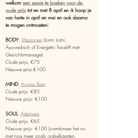
welkom 
een sessie te boeken voor de 
oude prijs
 tot en met 8 april en ik hoop je 
van harte in april en mei en ook daarna 
te mogen ontmoeten
!
BODY
: 
Massages
 (Lomi Lomi, 
Ayurvedisch of Energetic Facelift met 
Gezichtsmassage)
Oude prijs; €75
Nieuwe prijs:€100
MIND
: 
Access Bars
Oude prijs: €85
Nieuwe prijs: €100
SOUL
: 
Ademreis
Oude prijs: €65
Nieuwe prijs: €100 (combineer het nu 
met nog meer zoals orakelkaarten, 