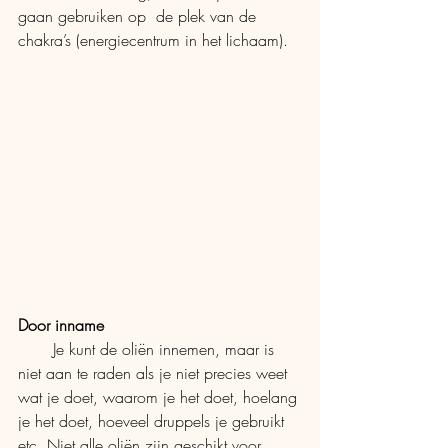
gaan gebruiken op  de plek van de 
chakra’s (energiecentrum in het lichaam).
Door inname
       Je kunt de oliën innemen, maar is 
niet aan te raden als je niet precies weet 
wat je doet, waarom je het doet, hoelang 
je het doet, hoeveel druppels je gebruikt 
etc. Niet alle oliën zijn geschikt voor 