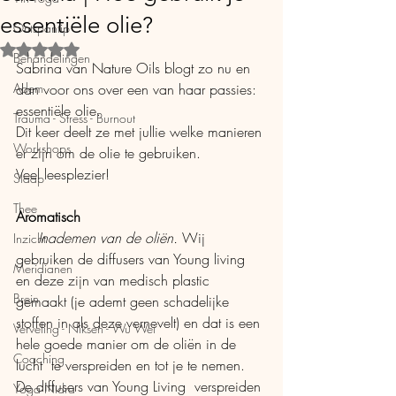
essentiële olie?
Ontspantip
Beoordeeld met NaN uit 5 sterren.
Behandelingen
Sabrina van Nature Oils blogt zo nu en 
Adem
dan voor ons over een van haar passies: 
essentiële olie.
Trauma - Stress - Burnout
Dit keer deelt ze met jullie welke manieren 
Workshops
er zijn om de olie te gebruiken. 
Veel leesplezier!
Slaap
Thee
Aromatisch  
  Inademen van de oliën. 
Wij 
Inzicht
gebruiken de diffusers van Young living 
Meridianen
en deze zijn van medisch plastic 
Brein
gemaakt (je ademt geen schadelijke 
stoffen in als deze vernevelt) en dat is een 
Verveling - Niksen - Wu Wei
hele goede manier om de oliën in de 
Coaching
lucht  te verspreiden en tot je te nemen. 
De diffusers van Young Living  verspreiden 
Yoga Nidra