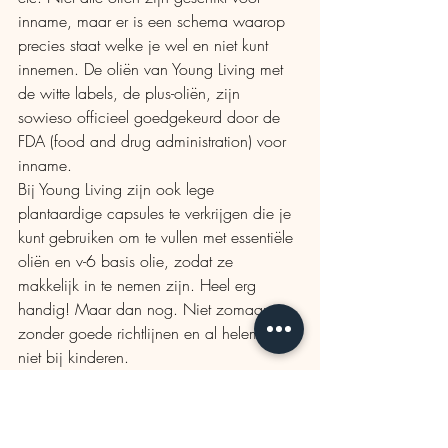
inname, maar er is een schema waarop 
precies staat welke je wel en niet kunt 
innemen. De oliën van Young Living met 
de witte labels, de plus-oliën, zijn 
sowieso officieel goedgekeurd door de 
FDA (food and drug administration) voor 
inname.
Bij Young Living zijn ook lege 
plantaardige capsules te verkrijgen die je 
kunt gebruiken om te vullen met essentiële 
oliën en v-6 basis olie, zodat ze 
makkelijk in te nemen zijn. Heel erg 
handig! Maar dan nog. Niet zomaar 
zonder goede richtlijnen en al helemaal 
niet bij kinderen.
Lieve groetjes Sabrina
www.natureoils.nl