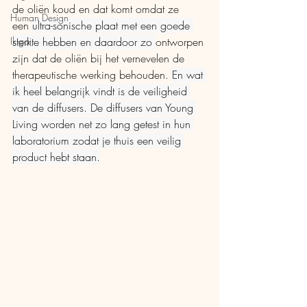
de oliën koud en dat komt omdat ze 
Human Design
een 
ultra-sonische plaat met een goede 
Ikigai
sterkte hebben en daardoor zo 
ontworpen 
zijn dat de oliën bij het vernevelen de 
therapeutische werking behouden. 
En wat 
ik heel belangrijk vindt is de veiligheid 
van de diffusers. De diffusers van Young 
Living worden net zo lang getest in hun 
laboratorium zodat je thuis een veilig 
product hebt staan.