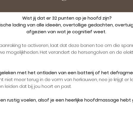
Wist jij dat er 32 punten op je hoofd zijn?
sche lading van alle ideeën, overtollige gedachten, overtu
afgezien van wat je cognitief weet.
anraking te activeren, laat dat deze banen toe om die spann
e mogelijkheden. Het verandert de hersengolven en de elekt
eleken met het ontladen van een batterij of het defragmen
 niet meer terug in de vorm van herkauwen, nee je krijgt er lette
en leiden dat bij jou hoort en past.
n en rustig voelen, alsof je een heerlijke hoofdmassage hebt