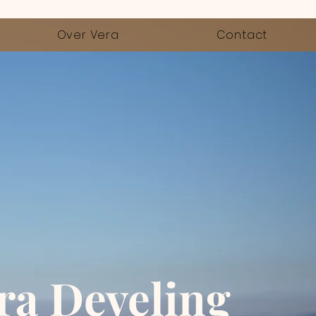
Over Vera
Contact
ra Develing