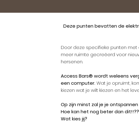
Deze punten bevatten de elektri
Door deze specifieke punten met a
meer ruimte gecreëerd voor nieuw
hersenen.
Access Bars
®
wordt weleens verg
een computer.
Wat je opruimt, komt
kiezen wat je wilt kiezen en het lev
Op zijn minst zal je je ontspanne
Hoe kan het nog beter dan dit!!??
Wat kies jij?