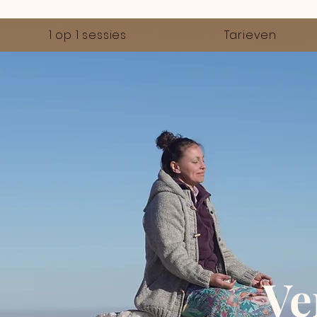
1 op 1 sessies
Tarieven
Ve