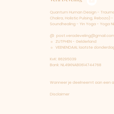
Quantum Human Design - Traumaco
Chakra, Holistic Pulsing, Rebozo) 
Soundhealing - Yin Yoga - Yoga Nid
@
post.veradeveling@gmail.co
☼ ZUTPHEN - Gelderland
☼ VEENENDAAL laatste donderdag
KvK: 86295039
Bank: NL49KNAB0614744768
Wanneer je deelneemt aan een act
Disclaimer