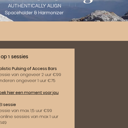
AUTHENTICALLY ALIGN
Spaceholder & Harmonizer
 op 1 sessies
olistic Pulsing of Access Bars
essie van ongeveer 2 uur €99
inderen ongeveer 1 uur €75
oek hier een moment voor jou
EI sessie
essie van max. 1,5 uur €99
 online sessies van max 1 uur
149