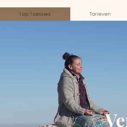
1 op 1 sessies
Tarieven
Ve