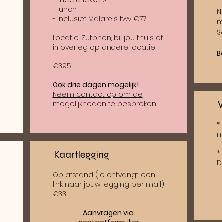
- thee & lekkers
- lunch
N
- inclusief
Malareis
twv €77
m
S
Locatie: Zutphen, bij jou thuis of
in overleg op andere locatie
B
€395
Ook drie dagen mogelijk!
Neem contact op om de
mogelijkheden te bespreken
*
m
Kaartlegging
*
D
Op afstand (je ontvangt een
link naar jouw legging per mail)
€33
Aanvragen via