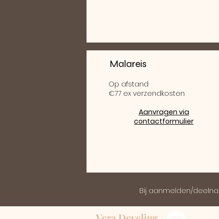
Malareis
Op afstand
€77 ex verzendkosten
Aanvragen via
contactformulier
Bij aanmelden/deelnam
Vera Develing