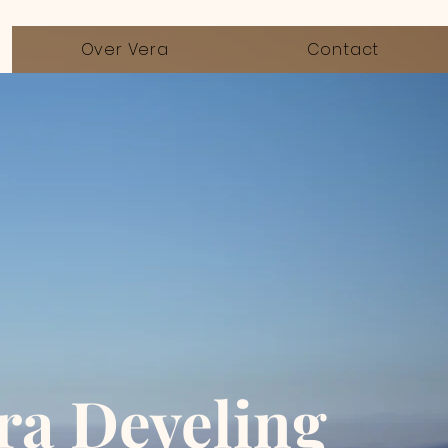
Over Vera
Contact
ra Develing