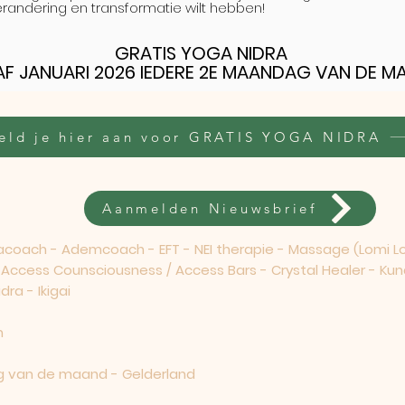
randering en transformatie wilt hebben!
GRATIS YOGA NIDRA
F JANUARI 2026 IEDERE 2E MAANDAG VAN DE M
eld je hier aan voor GRATIS YOGA NIDRA
Aanmelden Nieuwsbrief
ach - Ademcoach - EFT - NEI therapie - Massage (Lomi Lom
- Access Counsciousness / Access Bars - Crystal Healer - Kun
ra - Ikigai
m
 van de maand - Gelderland