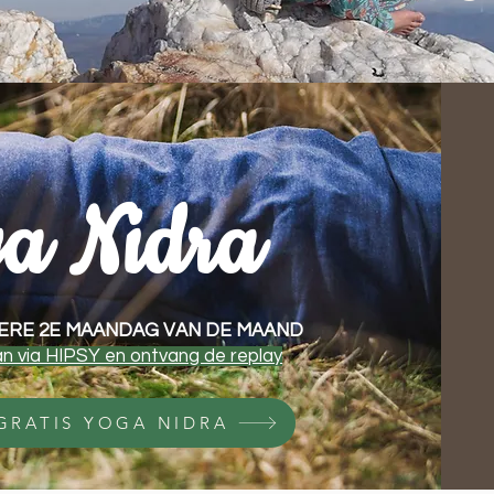
a Nidra
DERE 2E MAANDAG VAN DE MAAND
an via HIPSY en ontvang de replay
r GRATIS YOGA NIDRA