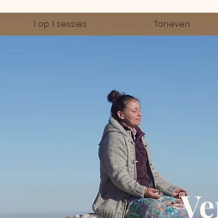
1 op 1 sessies
Tarieven
Ve