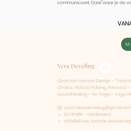
communiceert. Daar waar je de ve
VANA
M
Vera Develing
Quantum Human Design - Traumaco
Chakra, Holistic Pulsing, Rebozo) 
Soundhealing - Yin Yoga - Yoga Nid
@
post.veradeveling@gmail.co
☼ ZUTPHEN - Gelderland
☼ VEENENDAAL laatste donderdag