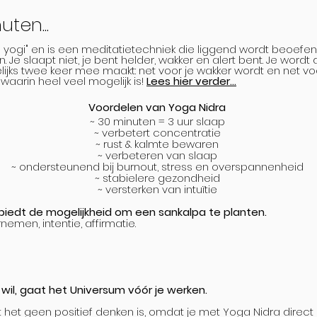
ten...
 yogi" en is een meditatietechniek die liggend wordt beoefe
 Je slaapt niet, je bent helder, wakker en alert bent. Je word
lijks twee keer mee maakt: net voor je wakker wordt en net voor
waarin heel veel mogelijk is!
Lees hier verder...
Voordelen van Yoga Nidra
~ 30 minuten = 3 uur slaap
~ verbetert concentratie
~ rust & kalmte bewaren
~ verbeteren van slaap
~ ondersteunend bij burnout, stress en overspannenheid
~ stabielere gezondheid
~ versterken van intuïtie
biedt de mogelijkheid om een sankalpa te planten.
emen, intentie, affirmatie.
wil, gaat het Universum vóór je werken.
t het geen positief denken is, omdat je met Yoga Nidra dire