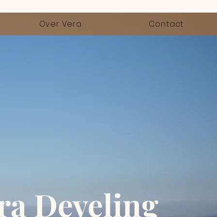
Over Vera
Contact
ra Develing