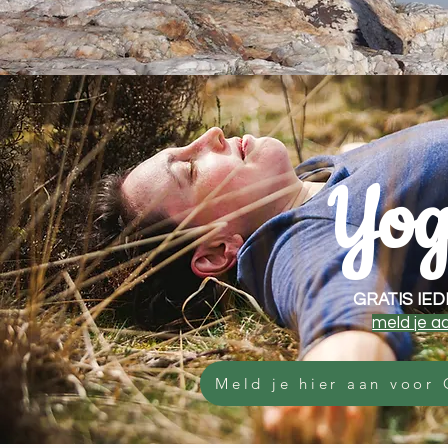
Yog
GRATIS IE
meld je a
Meld je hier aan voo