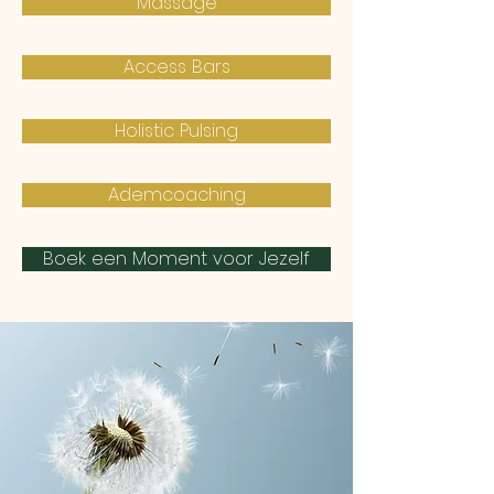
Massage
Access Bars
Holistic Pulsing
Ademcoaching
Boek een Moment voor Jezelf