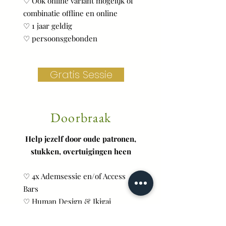
♡ Ook online variant mogelijk of
combinatie offline en online
♡ 1 jaar geldig
♡ persoonsgebonden
Gratis Sessie
Door
braak
Help jezelf door oude patronen,
stukken, overtuigingen heen
♡ 4x Ademsessie en/of Access
Bars
♡ Human Design & Ikigai
♡ NLP - EFT (tapping)