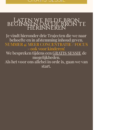
Laten we bij de bron
beginnen om De Bron te
Herinneren
Je vindt hieronder drie Trajecten die we naar
behoefte en in afstemming inhoud geven.
NUMMER 4: MEER CONCENTRATIE / FOCUS
- ook voor kinderen!
We bespreken tijdens een
GRATIS SESSIE
de
mogelijkheden.
Als het voor ons allebei in orde is, gaan we van
start.