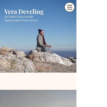
Ve
ra Develing
AUTHENTICALLY ALIGN
Spaceholder & Harmonizer
Trajecten op Maat