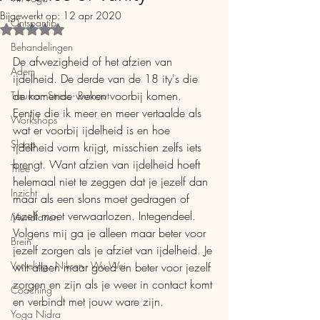
Bijgewerkt op:
12 apr 2020
Ontspantip
Beoordeeld met NaN uit 5 sterren.
Behandelingen
De afwezigheid of het afzien van 
Adem
ijdelheid. De derde van de 18 ity's die 
de komende weken voorbij komen. 
Trauma - Stress - Burnout
Eentje die ik meer en meer vertaalde als 
Workshops
wat er voorbij ijdelheid is en hoe 
Slaap
ijdelheid vorm krijgt, misschien zelfs iets 
brengt. Want afzien van ijdelheid hoeft 
Thee
helemaal niet te zeggen dat je jezelf dan 
Inzicht
maar als een slons moet gedragen of 
jezelf moet verwaarlozen. Integendeel. 
Meridianen
Volgens mij ga je alleen maar beter voor 
Brein
jezelf zorgen als je afziet van ijdelheid. Je 
Verveling - Niksen - Wu Wei
wilt alleen maar goed en beter voor jezelf 
zorgen en zijn als je weer in contact komt 
Coaching
en verbindt met jouw ware zijn.
Yoga Nidra