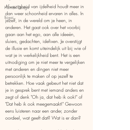
Afwezigheid van ijdelheid houdt meer in 
Human Design
dan weer schoonheid ervaren in alles. In 
Ikigai
jezelf, in de wereld om je heen, in 
anderen. Het gaat ook over het voorbij 
gaan aan het ego, aan alle ideeën, 
sluiers, gedachten, idefixen. Je overstijgt 
de illusie en komt uiteindelijk uit bij wie of 
wat je in werkelijkheid bent. Het is een 
uitnodiging om je niet meer te vergelijken 
met anderen en dingen niet meer 
persoonlijk te maken of op jezelf te 
betrekken. Hoe vaak gebeurt het niet dat 
je in gesprek bent met iemand anders en 
zegt of denk "Oh ja, dat heb ik ook!" of 
"Dat heb ik ook meegemaakt!" Gewoon 
eens luisteren naar een ander, zonder 
oordeel, wat geeft dat? Wat is er dan?