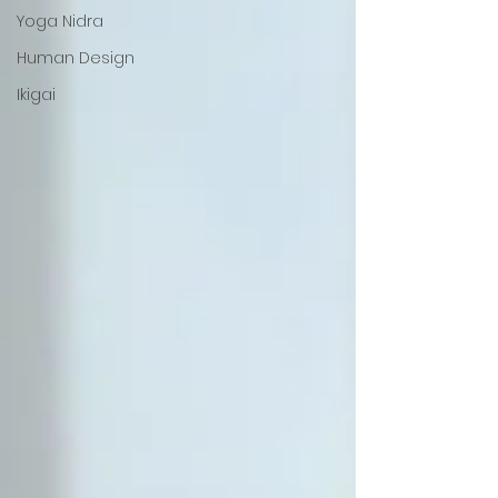
Yoga Nidra
Human Design
Ikigai