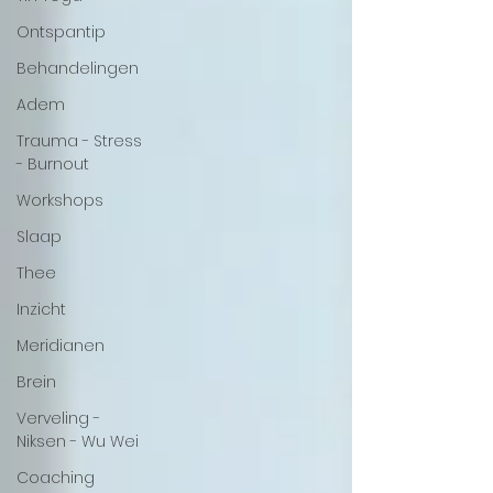
Ontspantip
Behandelingen
Adem
Trauma - Stress
- Burnout
Workshops
Slaap
Thee
Inzicht
Meridianen
Brein
Verveling -
Niksen - Wu Wei
Coaching