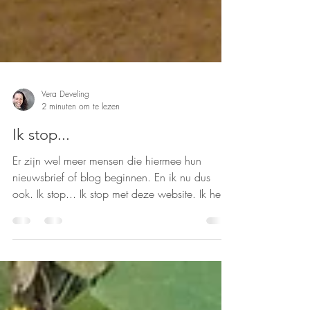
Vera Develing
2 minuten om te lezen
Ik stop...
Er zijn wel meer mensen die hiermee hun
nieuwsbrief of blog beginnen. En ik nu dus
ook. Ik stop... Ik stop met deze website. Ik heb
het pakket opgezegd (dat gaat in de zomer van
2026 in) en ook de domeinnaam (die nog
betaald is tot in 2028). Ik stop met mezelf op