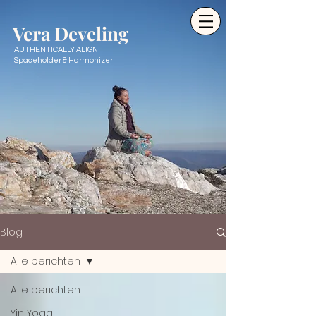
Ve
ra Develing
AUTHENTICALLY ALIGN
Spaceholder & Harmonizer
Blog
Alle berichten
Alle berichten
Yin Yoga