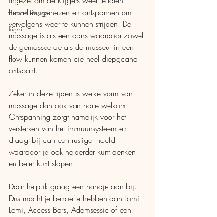
ingezet om de krijgers weer te laten 
herstellen, genezen en ontspannen om 
Human Design
vervolgens weer te kunnen strijden. De 
Ikigai
massage is als een dans waardoor zowel 
de gemasseerde als de masseur in een 
flow kunnen komen die heel diepgaand 
ontspant. 
Zeker in deze tijden is welke vorm van 
massage dan ook van harte welkom. 
Ontspanning zorgt namelijk voor het 
versterken van het immuunsysteem en 
draagt bij aan een rustiger hoofd 
waardoor je ook helderder kunt denken 
en beter kunt slapen. 
Daar help ik graag een handje aan bij. 
Dus mocht je behoefte hebben aan Lomi 
Lomi, Access Bars, Ademsessie of een 