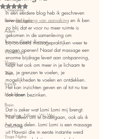
Beoordeeld met NaN uit 5 sterren.
Ontspantip
In een eerdere blog heb ik geschreven 
over 
het belang van aanraking
 en ik ben 
Behandelingen
zo blij dat er voor nu meer ruimte is 
Adem
gekomen in de samenleving om 
Trauma - Stress - Burnout
bijvoorbeeld massagepraktijken weer te 
mogen openen! Naast dat massage een 
Workshops
enorme bijdrage levert aan ontspanning, 
Slaap
helpt het ook om meer in je lichaam te 
zijn, je grenzen te voelen, je 
Thee
mogelijkheden te voelen en ontdekken. 
Inzicht
Het kan inzichten geven en al tot nu toe 
Meridianen
ook doen bezinken. 
Brein
Dat is zeker wat Lomi Lomi mij brengt. 
Verveling - Niksen - Wu Wei
Niet alleen om te ondergaan, ook als ik 
het mag delen. Lomi Lomi is een massage 
Coaching
uit Hawaii die in eerste instantie werd 
Yoga Nidra