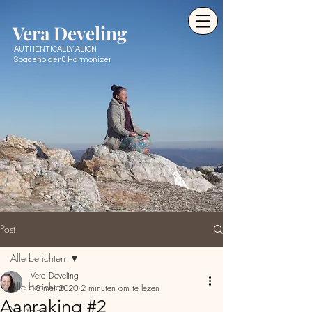
Ve
ra Develing
AUTHENTICALLY ALIGN
Spaceholder & Harmonizer
Post
Alle berichten
Vera Develing
Alle berichten
18 mei 2020
2 minuten om te lezen
Aanraking #2
Yin Yoga