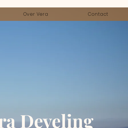
Over Vera
Contact
ra Develing