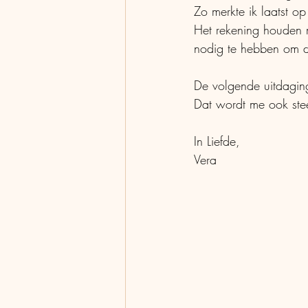
Zo merkte ik laatst o
Het rekening houden m
nodig te hebben om do
De volgende uitdaging 
Dat wordt me ook stee
In Liefde,
Vera