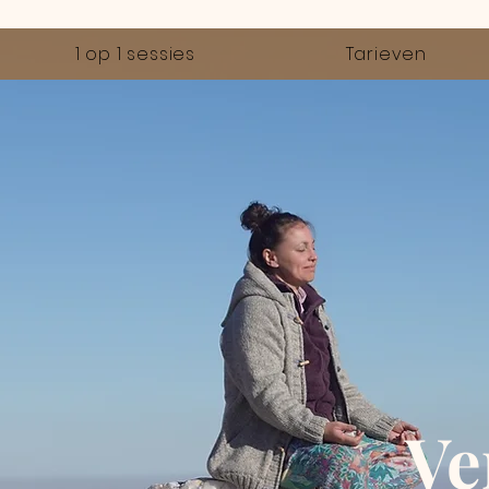
1 op 1 sessies
Tarieven
Ve