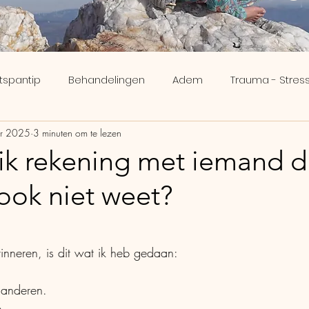
tspantip
Behandelingen
Adem
Trauma - Stress
r 2025
3 minuten om te lezen
ee
Inzicht
Meridianen
Brein
Verveling - Nik
ik rekening met iemand d
 ook niet weet?
Human Design
Ikigai
N uit 5 sterren.
inneren, is dit wat ik heb gedaan: 
 anderen.
n.