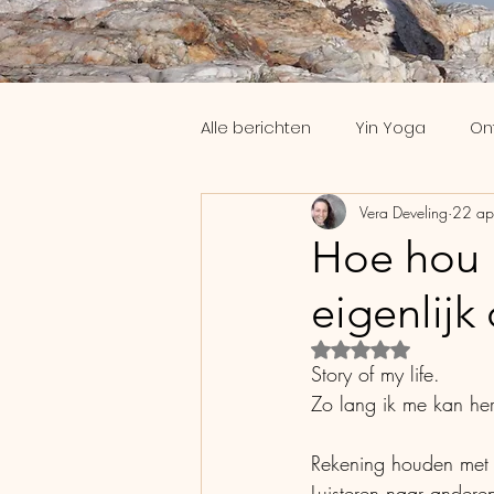
Alle berichten
Yin Yoga
On
Vera Develing
22 ap
Workshops
Slaap
Th
Hoe hou 
eigenlijk
Coaching
Yoga Nidra
Beoordeeld met Na
Story of my life.
Zo lang ik me kan her
Rekening houden met
Luisteren naar andere