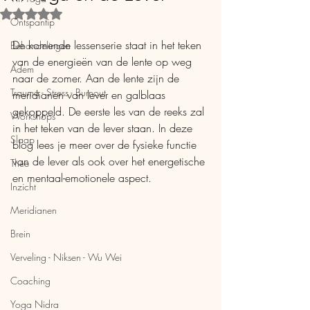
Beoordeeld met NaN uit 5 sterren.
Ontspantip
De komende lessenserie staat in het teken 
Behandelingen
van de energieën van de lente op weg 
Adem
naar de zomer. Aan de lente zijn de 
Trauma - Stress - Burnout
meridianen van lever en galblaas 
gekoppeld. De eerste les van de reeks zal 
Workshops
in het teken van de lever staan. In deze 
Slaap
blog lees je meer over de fysieke functie 
van de lever als ook over het energetische 
Thee
en mentaal-emotionele aspect.
Inzicht
Meridianen
Brein
Verveling - Niksen - Wu Wei
Coaching
Yoga Nidra