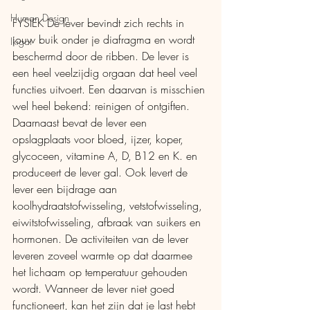
Human Design
FYSIEK De lever bevindt zich rechts in 
jouw buik onder je diafragma en wordt 
Ikigai
beschermd door de ribben. De lever is 
een heel veelzijdig orgaan dat heel veel 
functies uitvoert. Een daarvan is misschien 
wel heel bekend: reinigen of ontgiften. 
Daarnaast bevat de lever een 
opslagplaats voor bloed, ijzer, koper, 
glycoceen, vitamine A, D, B12 en K. en 
produceert de lever gal. Ook levert de 
lever een bijdrage aan 
koolhydraatstofwisseling, vetstofwisseling, 
eiwitstofwisseling, afbraak van suikers en 
hormonen. De activiteiten van de lever 
leveren zoveel warmte op dat daarmee 
het lichaam op temperatuur gehouden 
wordt. Wanneer de lever niet goed 
functioneert, kan het zijn dat je last hebt 