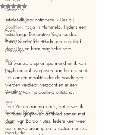
Beoordeeld met NaN uit 5 sterren.
Ontspantip
Eerder dit jaar ontmoette ik Lies bij 
Behandelingen
SoulFlow Yoga
 in Hummelo. Tijdens een 
Adem
extra lange Restorative Yoga les door 
Trauma - Stress - Burnout
Petra, werden de houdingen begeleid 
door Lies en haar magische harp.
Workshops
Slaap
Het was zo diep ontspannend en ik kon 
me helemaal overgeven aan het moment. 
Thee
De klanken maakten dat de houdingen 
Inzicht
werden verdiept, verzacht en er een 
Meridianen
ervaring van tijdloosheid ontstond.
Brein
Eerst Yin en daarna klank, dat is wat ik 
Verveling - Niksen - Wu Wei
normaal gesproken aanbied samen met 
Bram van Bardo Flutes. Iedere keer weer 
Coaching
een unieke ervaring en fantastisch om zo 
Yoga Nidra