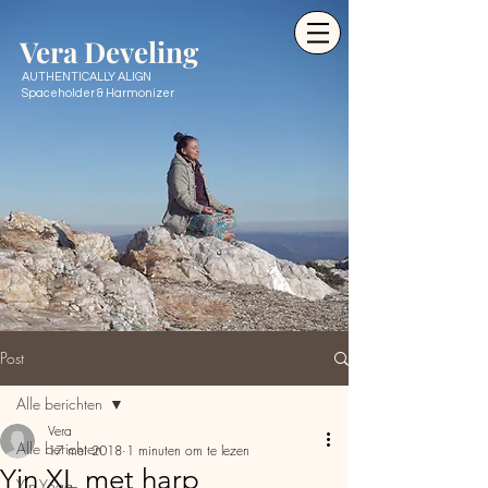
Ve
ra Develing
AUTHENTICALLY ALIGN
Spaceholder & Harmonizer
Post
Alle berichten
Vera
Alle berichten
17 mei 2018
1 minuten om te lezen
Yin XL met harp
Yin Yoga