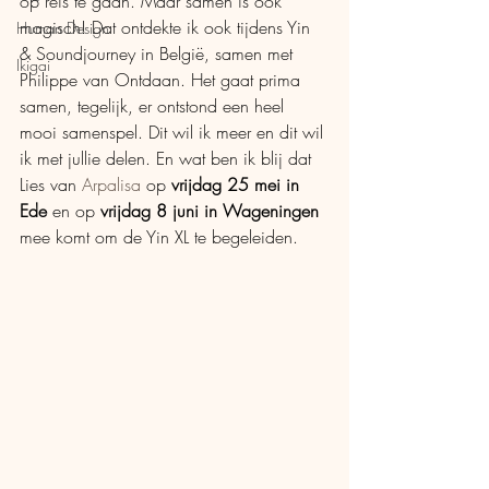
op reis te gaan. Maar samen is ook 
magisch! Dat ontdekte ik ook tijdens Yin 
Human Design
& Soundjourney in België, samen met 
Ikigai
Philippe van Ontdaan. Het gaat prima 
samen, tegelijk, er ontstond een heel 
mooi samenspel. Dit wil ik meer en dit wil 
ik met jullie delen. En wat ben ik blij dat 
Lies van 
Arpalisa
 op 
vrijdag 25 mei in 
Ede
 en op 
vrijdag 8 juni in Wageningen
mee komt om de Yin XL te begeleiden.