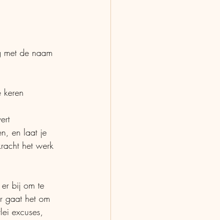
ng met de naam 
e keren
ert
n, en laat je 
kracht het werk 
 er bij om te 
r gaat het om 
rlei excuses, 