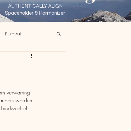
AUTHENTICALLY ALIGN
Spaceholder & Harmonizer
 - Burnout
sen - Wu Wei
om verwarring 
anders worden 
e bindweefsel.