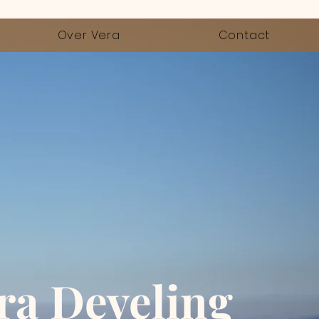
Over Vera
Contact
ra Develing