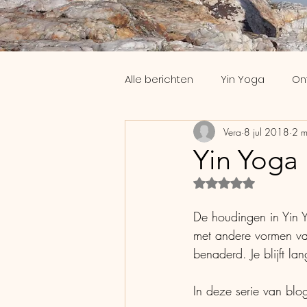
Alle berichten
Yin Yoga
On
Vera
8 jul 2018
2 m
Workshops
Slaap
Th
Yin Yoga 
Beoordeeld met Na
Coaching
Yoga Nidra
De houdingen in Yin 
met andere vormen va
benaderd. Je blijft la
In deze serie van blo