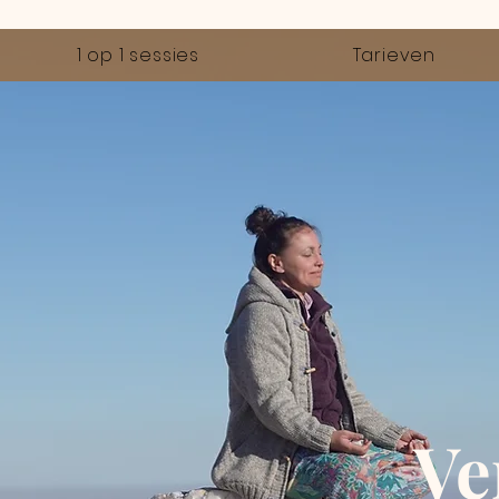
1 op 1 sessies
Tarieven
Ve