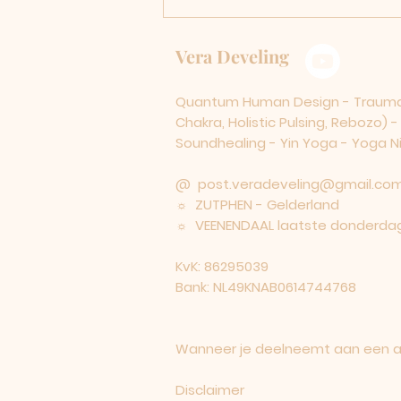
Vera Develing
Quantum Human Design - Traumaco
Chakra, Holistic Pulsing, Rebozo) 
Soundhealing - Yin Yoga - Yoga Nid
@
post.veradeveling@gmail.co
☼ ZUTPHEN - Gelderland
☼ VEENENDAAL laatste donderdag
KvK: 86295039
Bank: NL49KNAB0614744768
Wanneer je deelneemt aan een act
Disclaimer