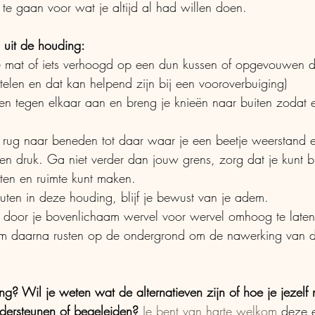
 te gaan voor wat je altijd al had willen doen.
n uit de houding:
e mat of iets verhoogd op een dun kussen of opgevouwen dek
ntelen en dat kan helpend zijn bij een vooroverbuiging)
olen tegen elkaar aan en breng je knieën naar buiten zodat 
rug naar beneden tot daar waar je een beetje weerstand er
en druk. Ga niet verder dan jouw grens, zorg dat je kunt bl
en en ruimte kunt maken.
nuten in deze houding, blijf je bewust van je adem.
 door je bovenlichaam wervel voor wervel omhoog te laten
kom daarna rusten op de ondergrond om de nawerking van d
g? Wil je weten wat de alternatieven zijn of hoe je jezelf 
dersteunen of begeleiden? 
Je bent van harte welkom
 deze 