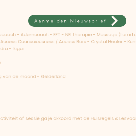
Aanmelden Nieuwsbrief
ach - Ademcoach - EFT - NEI therapie - Massage (Lomi Lom
- Access Counsciousness / Access Bars - Crystal Healer - Kun
ra - Ikigai
m
 van de maand - Gelderland
iviteit of sessie ga je akkoord met de
Huisregels & Lesvoo