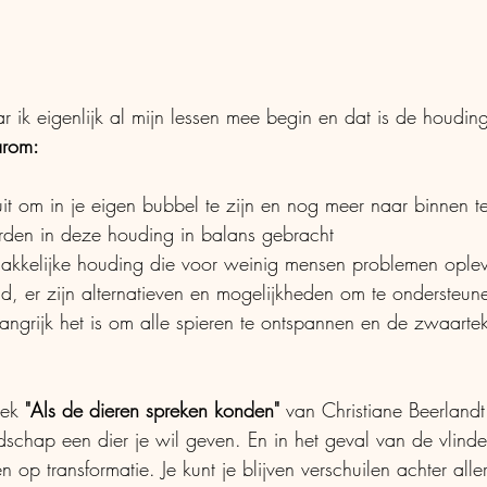
r ik eigenlijk al mijn lessen mee begin en dat is de houdi
arom:
uit om in je eigen bubbel te zijn en nog meer naar binnen t
rden in deze houding in balans gebracht
 makkelijke houding die voor weinig mensen problemen oplev
d, er zijn alternatieven en mogelijkheden om te ondersteune
langrijk het is om alle spieren te ontspannen en de zwaarte
ek 
"Als de dieren spreken konden"
 van Christiane Beerlandt
chap een dier je wil geven. En in het geval van de vlinde
n op transformatie. Je kunt je blijven verschuilen achter alle