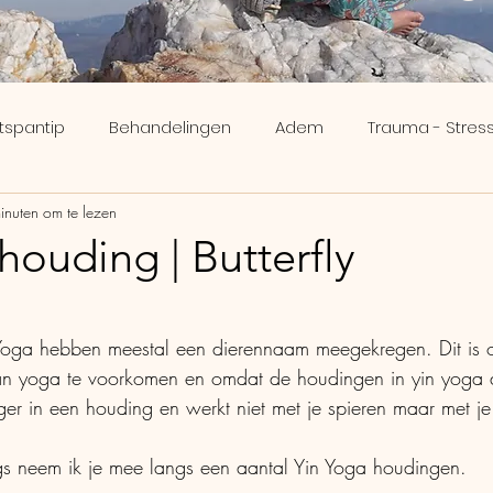
tspantip
Behandelingen
Adem
Trauma - Stress
inuten om te lezen
ee
Inzicht
Meridianen
Brein
Verveling - Nik
houding | Butterfly
N uit 5 sterren.
Human Design
Ikigai
Yoga hebben meestal een dierennaam meegekregen. Dit is 
n yoga te voorkomen en omdat de houdingen in yin yoga 
nger in een houding en werkt niet met je spieren maar met j
gs neem ik je mee langs een aantal Yin Yoga houdingen.