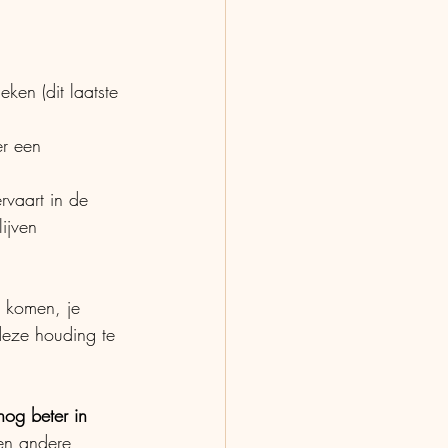
en (dit laatste 
er een 
vaart in de 
ijven 
 komen, je 
eze houding te 
nog beter in 
en andere 