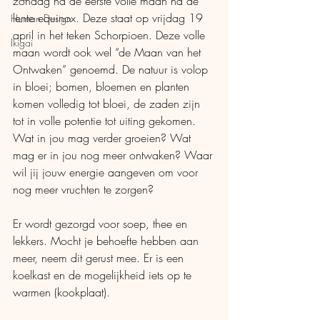
zondag na de eerste volle maan na de 
lente equinox. Deze staat op vrijdag 19 
Human Design
april in het teken Schorpioen. Deze volle 
Ikigai
maan wordt ook wel “de Maan van het 
Ontwaken” genoemd. De natuur is volop 
in bloei; bomen, bloemen en planten 
komen volledig tot bloei, de zaden zijn 
tot in volle potentie tot uiting gekomen. 
Wat in jou mag verder groeien? Wat 
mag er in jou nog meer ontwaken? Waar 
wil jij jouw energie aangeven om voor 
nog meer vruchten te zorgen?
Er wordt gezorgd voor soep, thee en 
lekkers. Mocht je behoefte hebben aan 
meer, neem dit gerust mee. Er is een 
koelkast en de mogelijkheid iets op te 
warmen (kookplaat).