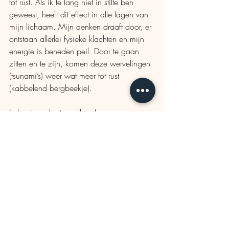
tot rust. Als ik te lang niet in stilte ben 
geweest, heeft dit effect in alle lagen van 
mijn lichaam. Mijn denken draaft door, er 
ontstaan allerlei fysieke klachten en mijn 
energie is beneden peil. Door te gaan 
zitten en te zijn, komen deze wervelingen 
(tsunami’s) weer wat meer tot rust 
(kabbelend bergbeekje).
Je bent van harte welkom!
Datum: Zondag 21 april 2019
Tijd: 10 - 15u
Locatie: Zweiersdal, Weverstraat 65, 
Oosterbeek
Investering in jezelf: €70
Reserveer hier jouw mat om samen met 
ons stil te zijn...