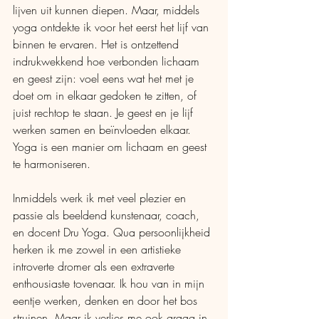
lijven uit kunnen diepen. Maar, middels 
yoga ontdekte ik voor het eerst het lijf van 
binnen te ervaren. Het is ontzettend 
indrukwekkend hoe verbonden lichaam 
en geest zijn: voel eens wat het met je 
doet om in elkaar gedoken te zitten, of 
juist rechtop te staan. Je geest en je lijf 
werken samen en beïnvloeden elkaar. 
Yoga is een manier om lichaam en geest 
te harmoniseren.
Inmiddels werk ik met veel plezier en 
passie als beeldend kunstenaar, coach, 
en docent Dru Yoga. Qua persoonlijkheid 
herken ik me zowel in een artistieke 
introverte dromer als een extraverte 
enthousiaste tovenaar. Ik hou van in mijn 
eentje werken, denken en door het bos 
struinen. Maar ik verlies me ook graag in 