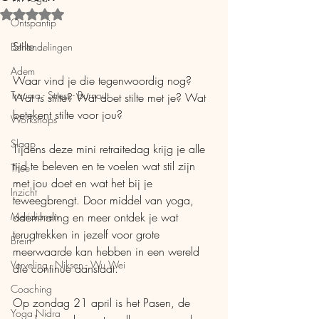
Beoordeeld met NaN uit 5 sterren.
Ontspantip
Stilte…
Behandelingen
Adem
Waar vind je die tegenwoordig nog? 
Trauma - Stress - Burnout
Wat is stilte? Wat doet stilte met je? Wat 
betekent stilte voor jou?
Workshops
Slaap
Tijdens deze mini retraitedag krijg je alle 
tijd te beleven en te voelen wat stil zijn 
Thee
met jou doet en wat het bij je 
Inzicht
teweegbrengt. Door middel van yoga, 
Meridianen
ademhaling en meer ontdek je wat 
terugtrekken in jezelf voor grote 
Brein
meerwaarde kan hebben in een wereld 
Verveling - Niksen - Wu Wei
die continue aanstaat.
Coaching
Op zondag 21 april is het Pasen, de 
Yoga Nidra