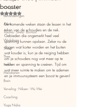
booster
Ontspantip
Beoordeeld met NaN uit 5 sterren.
Behandelingen
Adem
De komende weken staan de lessen in het 
teken van de schouders en de nek. 
Trauma - Stress - Burnout
Gebieden die ongemerkt heel veel 
Workshops
spanning kunnen opslaan. Zeker nu de 
dagen wat korter worden en het buiten 
Slaap
wat kouder is, kun je de neiging hebben 
Thee
om je schouders nog wat meer op te 
trekken en spanning te creëren. Tijd om 
Inzicht
wat meer ruimte te maken om te ademen 
Meridianen
en je immuunsysteem een boost te geven!
Brein
Verveling - Niksen - Wu Wei
Coaching
Yoga Nidra