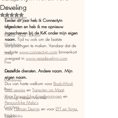
Develing
Ontspantip
Beoordeeld met NaN uit 5 sterren.
Behandelingen
Eerder dit jaar heb ik Connectyin 
Adem
afgesloten en heb ik me opnieuw 
ingeschreven bij de KvK onder mijn eigen 
Trauma - Stress - Burnout
naam.
 Tijd nu ook om de laatste 
Workshops
aanpassingen te maken. Vandaar dat de 
website 
www.connectyin.com
 binnenkort 
Slaap
overgaat in 
www.veradeveling.com
Thee
Dezelfde diensten. Andere naam. Mijn 
Inzicht
eigen naam. 
Meridianen
Dus van harte welkom voor 
Body-Mind-
Brein
Soul sessies
 en 
Trajecten op Maat
.
Voor 
Persoonlijke Kaartleggingen
 en 
Verveling - Niksen - Wu Wei
Persoonlijke Mala's
. 
Coaching
Voor 
Human Design
 en voor 
EFT en Yoga 
Nidra
. 
Yoga Nidra