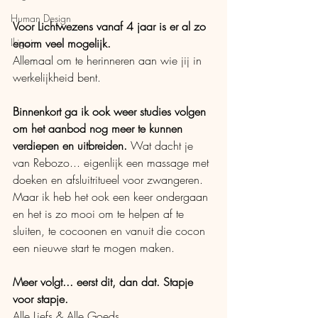
Human Design
Voor Lichtwezens vanaf 4 jaar is er al zo 
Ikigai
enorm veel mogelijk. 
Allemaal om te herinneren aan wie jij in 
werkelijkheid bent. 
Binnenkort ga ik ook weer studies volgen 
om het aanbod nog meer te kunnen 
verdiepen en uitbreiden.
 Wat dacht je 
van Rebozo... eigenlijk een massage met 
doeken en afsluitritueel voor zwangeren. 
Maar ik heb het ook een keer ondergaan 
en het is zo mooi om te helpen af te 
sluiten, te cocoonen en vanuit die cocon 
een nieuwe start te mogen maken. 
Meer volgt... eerst dit, dan dat. Stapje 
voor stapje.
Alle Liefs & Alle Goeds, 