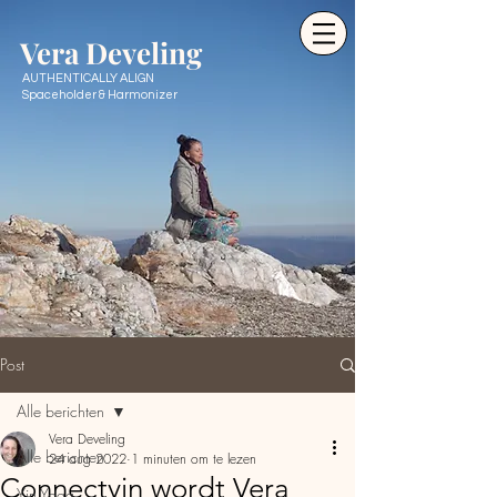
Ve
ra Develing
AUTHENTICALLY ALIGN
Spaceholder & Harmonizer
Post
Alle berichten
Vera Develing
Alle berichten
24 aug 2022
1 minuten om te lezen
Connectyin wordt Vera
Yin Yoga