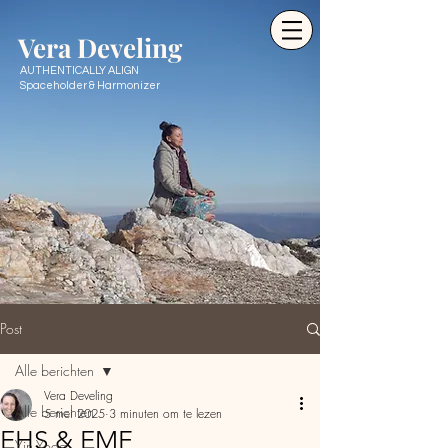
Ve
ra Develing
AUTHENTICALLY ALIGN
Spaceholder & Harmonizer
Post
Alle berichten
Vera Develing
Alle berichten
5 mei 2025
3 minuten om te lezen
EHS & EMF
Yin Yoga