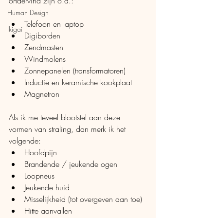
ondervind zijn o.a.: 
Human Design
Telefoon en laptop
Ikigai
Digiborden
Zendmasten
Windmolens
Zonnepanelen (transformatoren)
Inductie en keramische kookplaat
Magnetron
Als ik me teveel blootstel aan deze 
vormen van straling, dan merk ik het 
volgende:
Hoofdpijn
Brandende / jeukende ogen
Loopneus
Jeukende huid
Misselijkheid (tot overgeven aan toe)
Hitte aanvallen