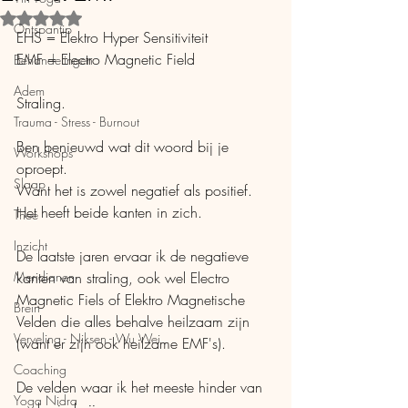
Beoordeeld met NaN uit 5 sterren.
Ontspantip
EHS = Elektro Hyper Sensitiviteit
EMF = Electro Magnetic Field
Behandelingen
Adem
Straling.
Trauma - Stress - Burnout
Ben benieuwd wat dit woord bij je 
Workshops
oproept. 
Slaap
Want het is zowel negatief als positief. 
Het heeft beide kanten in zich. 
Thee
Inzicht
De laatste jaren ervaar ik de negatieve 
Meridianen
kanten van straling, ook wel Electro 
Magnetic Fiels of Elektro Magnetische 
Brein
Velden die alles behalve heilzaam zijn 
Verveling - Niksen - Wu Wei
(want er zijn ook heilzame EMF's). 
Coaching
De velden waar ik het meeste hinder van 
Yoga Nidra