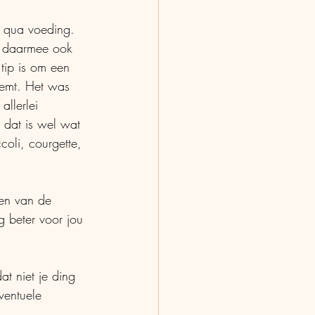
 qua voeding. 
n daarmee ook 
 tip is om een 
eemt. Het was 
allerlei 
 dat is wel wat 
coli, courgette, 
 en van de 
g beter voor jou 
at niet je ding 
ventuele 
 