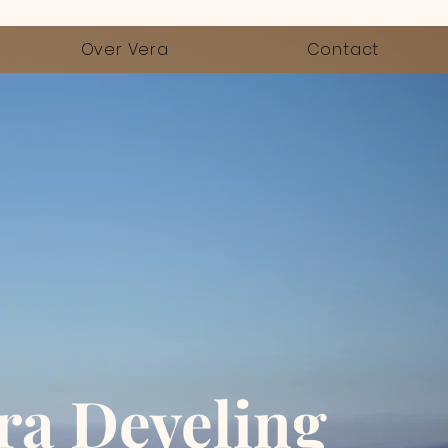
Over Vera
Contact
ra Develing