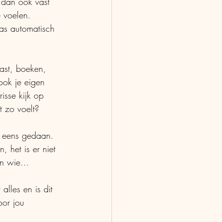
 dan ook vast 
 voelen. 
as automatisch 
kast, boeken, 
ook je eigen 
isse kijk op 
t zo voelt? 
l eens gedaan. 
 het is er niet 
n wie... 
alles en is dit 
oor jou 