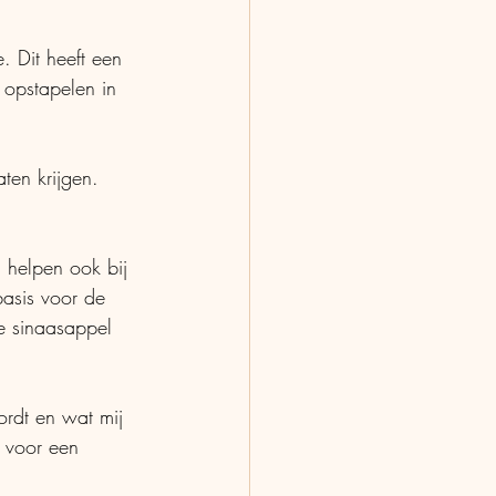
. Dit heeft een 
 opstapelen in 
ten krijgen. 
 helpen ook bij 
basis voor de 
e sinaasappel 
wordt en wat mij 
t voor een 