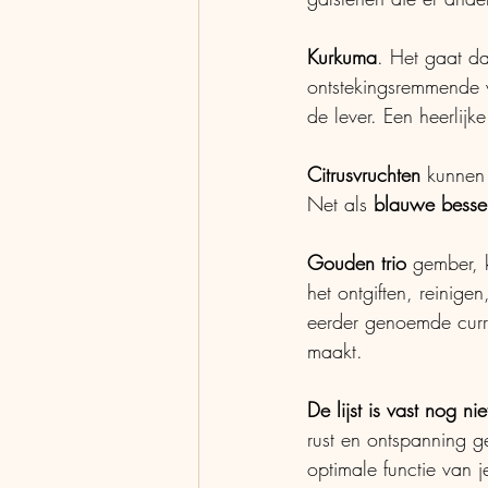
Kurkuma
. Het gaat da
ontstekingsremmende w
de lever. Een heerlijk
Citrusvruchten 
kunnen 
Net als 
blauwe besse
Gouden trio
 gember, 
het ontgiften, reinige
eerder genoemde curry
maakt. 
De lijst is vast nog n
rust en ontspanning g
optimale functie van j