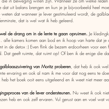
ën die in beweging willen zijn. Wanneer ze om welke reden
je dat uit balans brengen en kun je je bijvoorbeeld heel moe
 weten dat wanneer je lever gestimuleerd wordt, de galbla
nminste, dat is wel wat ik heb geleerd. 
 wel de drang om in de lente te gaan opruimen.
 Je kleding
. alle kamers komen aan bod en ik hoop van harte dat je 
in de detox :) Even flink de bezem erdoorheen voor een fr
. Dat geeft ruimte, dat ruimt op! Of ben ik de enige die da
galblaaszuivering van Moritz proberen
, dat heb ik ook we
nte ervaring en ook al nam ik me voor dat nog eens te doen,
heb het boek ooit eens uitgeleend en ik weet niet meer aa
gingsproces van de lever ondersteunen. 
Nu weet ik ook niet 
ezen heb en ook zelf ervaren. Vul gerust aan en voel wat v