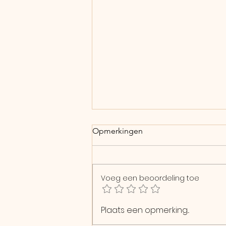
Opmerkingen
Voeg een beoordeling toe
Asana oktober | Monkey Pose
Plaats een opmerking...