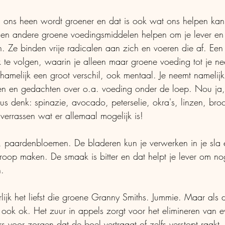
 ons heen wordt groener en dat is ook wat ons helpen kan
 en andere groene voedingsmiddelen helpen om je lever e
ten. Ze binden vrije radicalen aan zich en voeren die af. Een
te volgen, waarin je alleen maar groene voeding tot je n
ichamelijk een groot verschil, ook mentaal. Je neemt namelijk 
en en gedachten over o.a. voeding onder de loep. Nou ja,
us denk: spinazie, avocado, peterselie, okra's, linzen, broc
e verrassen wat er allemaal mogelijk is!
a, paardenbloemen. De bladeren kun je verwerken in je sla
roop maken. De smaak is bitter en dat helpt je lever om no
. 
lijk het liefst die groene Granny Smiths. Jummie. Maar als d
 ook ok. Het zuur in appels zorgt voor het elimineren van e
s voor zorgen dat de boel vertraagt of zelfs verstopt raakt.