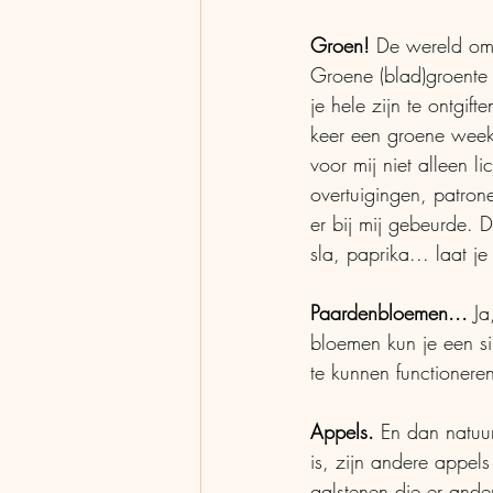
Groen!
 De wereld om
Groene (blad)groente
je hele zijn te ontgif
keer een groene week 
voor mij niet alleen l
overtuigingen, patron
er bij mij gebeurde. D
sla, paprika... laat j
Paardenbloemen...
 J
bloemen kun je een si
te kunnen functioneren
Appels.
 En dan natuur
is, zijn andere appels
galstenen die er ander