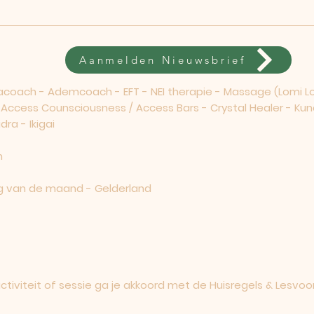
Aanmelden Nieuwsbrief
ach - Ademcoach - EFT - NEI therapie - Massage (Lomi Lom
- Access Counsciousness / Access Bars - Crystal Healer - Kun
ra - Ikigai
m
 van de maand - Gelderland
iviteit of sessie ga je akkoord met de
Huisregels & Lesvoo