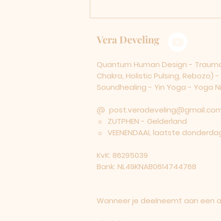
Vera Develing
Quantum Human Design - Traumaco
Chakra, Holistic Pulsing, Rebozo) 
Soundhealing - Yin Yoga - Yoga Nid
@
post.veradeveling@gmail.co
☼ ZUTPHEN - Gelderland
☼ VEENENDAAL laatste donderdag
KvK: 86295039
Bank: NL49KNAB0614744768
Wanneer je deelneemt aan een act