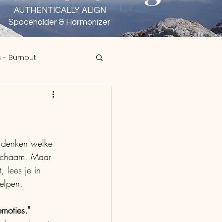
AUTHENTICALLY ALIGN
Spaceholder & Harmonizer
 - Burnout
sen - Wu Wei
te denken welke 
lichaam. Maar 
 lees je in 
elpen.
moties."