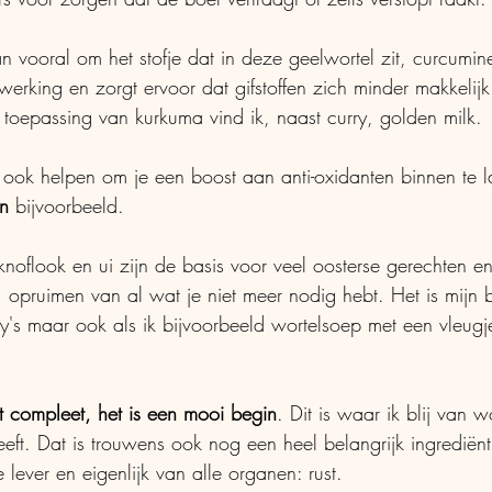
n vooral om het stofje dat in deze geelwortel zit, curcumine
erking en zorgt ervoor dat gifstoffen zich minder makkelijk
e toepassing van kurkuma vind ik, naast curry, golden milk. 
ook helpen om je een boost aan anti-oxidanten binnen te la
n
 bijvoorbeeld. 
knoflook en ui zijn de basis voor veel oosterse gerechten en
n, opruimen van al wat je niet meer nodig hebt. Het is mijn 
's maar ook als ik bijvoorbeeld wortelsoep met een vleugj
iet compleet, het is een mooi begin
. Dit is waar ik blij van 
eeft. Dat is trouwens ook nog een heel belangrijk ingrediën
e lever en eigenlijk van alle organen: rust. 