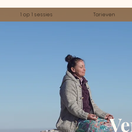
1 op 1 sessies
Tarieven
Ve