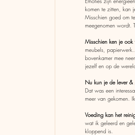
Emoties zijn energie
komen te zitten, kan 
Misschien goed om te
meegenomen wordt. Te
Misschien ken je ook
meubels, papierwerk..
bovenkamer mee neemt 
jezelf en op de wereld
Nu kun je de lever & 
Dat was een interessa
meer van gekomen. Ik 
Voeding kan het reini
wat ik geleerd en gel
kloppend is.