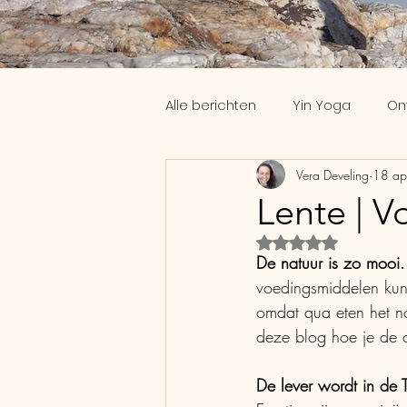
Alle berichten
Yin Yoga
On
Vera Develing
18 ap
Workshops
Slaap
Th
Lente | V
Beoordeeld met Na
Coaching
Yoga Nidra
De natuur is zo mooi.
voedingsmiddelen kunn
omdat qua eten het no
deze blog hoe je de o
De lever wordt in de 