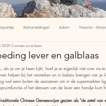
tspantip
Behandelingen
Adem
Trauma - Stress
r 2020
3 minuten om te lezen
ee
Inzicht
Meridianen
Brein
Verveling - Nik
oeding lever en galblaas
N uit 5 sterren.
Human Design
Ikigai
..
 als je om je heen kijkt, hoef je er eigenlijk niet over na 
en helpen bij het versterken en in balans brengen van je 
g wel eens buiten de seizoenen om in de supermarkten ligt,
pruimfunctie of het detoxen van de lever een handje kunt h
Traditionele Chinese Geneeswijze gezien als "de zetel van e