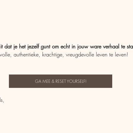
 uit dat je het jezelf gunt om echt in jouw ware verhaal te st
olle, authentieke, krachtige, vreugdevolle leven te leven!
GA MEE & RESET YOURSELF!
s,