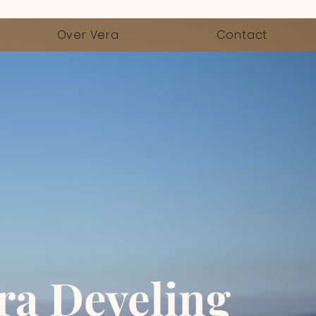
Over Vera
Contact
ra Develing