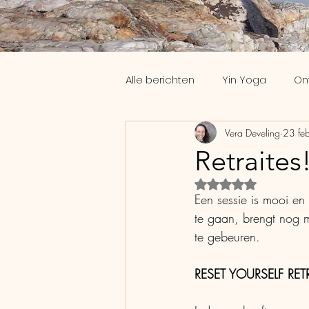
Alle berichten
Yin Yoga
On
Vera Develing
23 fe
Workshops
Slaap
Th
Retraites
Beoordeeld met Na
Coaching
Yoga Nidra
Een sessie is mooi en
te gaan, brengt nog me
te gebeuren. 
RESET YOURSELF RET