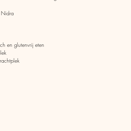
 Nidra
sch en glutenvrij eten
lek
rachtplek