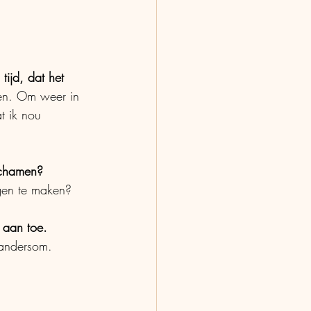
ijd, dat het 
ven. Om weer in 
t ik nou 
lichamen?
gen te maken? 
 aan toe. 
 andersom. 