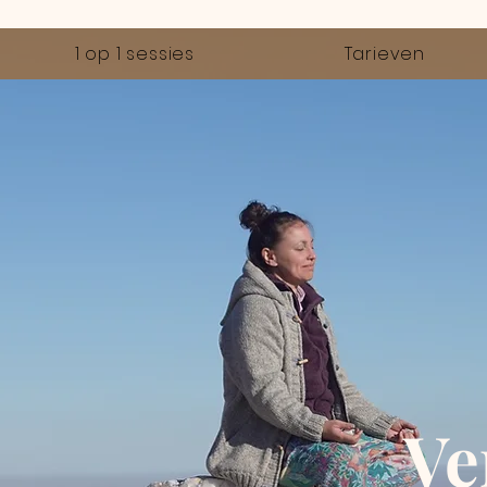
1 op 1 sessies
Tarieven
Ve