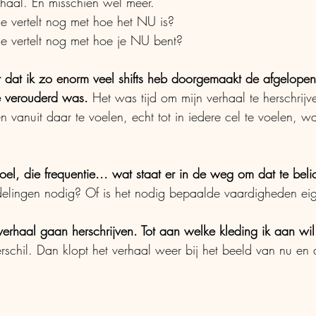
rhaal. En misschien wel meer. 
je vertelt nog met hoe het NU is? 
 je vertelt nog met hoe je NU bent? 
r dat ik zo enorm veel shifts heb doorgemaakt de afgelopen t
de verouderd was.
 Het was tijd om mijn verhaal te herschrij
 vanuit daar te voelen, echt tot in iedere cel te voelen, wa
oel, die frequentie... wat staat er in de weg om dat te be
delingen nodig? Of is het nodig bepaalde vaardigheden ei
 verhaal gaan herschrijven. Tot aan welke kleding ik aan wil
rschil. Dan klopt het verhaal weer bij het beeld van nu en