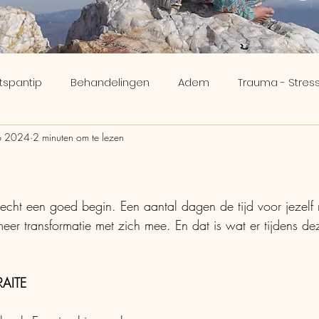
tspantip
Behandelingen
Adem
Trauma - Stress
b 2024
2 minuten om te lezen
ee
Inzicht
Meridianen
Brein
Verveling - Nik
!
N uit 5 sterren.
Human Design
Ikigai
 echt een goed begin. Een aantal dagen de tijd voor jezel
er transformatie met zich mee. En dat is wat er tijdens deze
RAITE