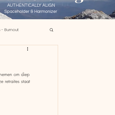
AUTHENTICALLY ALIGN
Spaceholder & Harmonizer
 - Burnout
sen - Wu Wei
f nemen om diep 
 retraites staat 