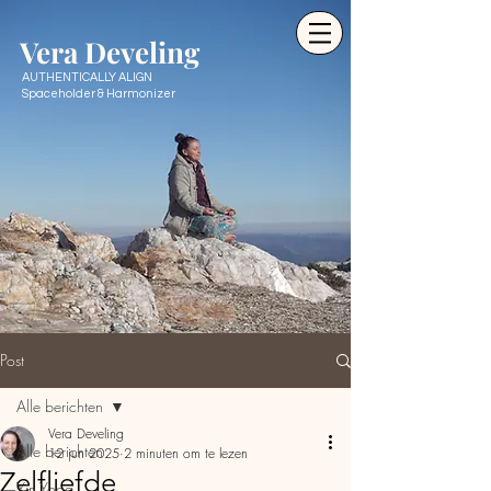
Ve
ra Develing
AUTHENTICALLY ALIGN
Spaceholder & Harmonizer
Post
Alle berichten
Vera Develing
Alle berichten
12 jun 2025
2 minuten om te lezen
Zelfliefde
Yin Yoga