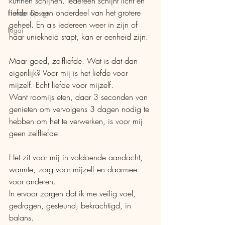
kunnen schijnen. Iedereen schijnt licht en 
liefde op een onderdeel van het grotere 
Human Design
geheel. En als iedereen weer in zijn of 
Ikigai
haar uniekheid stapt, kan er eenheid zijn.
Maar goed, zelfliefde. Wat is dat dan 
eigenlijk? Voor mij is het liefde voor 
mijzelf. Echt liefde voor mijzelf.
Want roomijs eten, daar 3 seconden van 
genieten om vervolgens 3 dagen nodig te 
hebben om het te verwerken, is voor mij 
geen zelfliefde.
Het zit voor mij in voldoende aandacht, 
warmte, zorg voor mijzelf en daarmee 
voor anderen.
In ervoor zorgen dat ik me veilig voel, 
gedragen, gesteund, bekrachtigd, in 
balans.