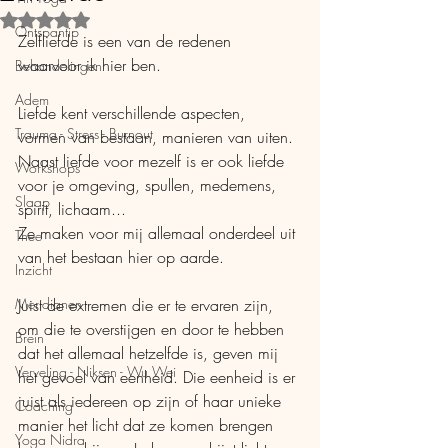
Beoordeeld met NaN uit 5 sterren.
Ontspantip
Zelfliefde is een van de redenen 
waarvoor ik hier ben.
Behandelingen
Adem
Liefde kent verschillende aspecten, 
Trauma - Stress - Burnout
vormen van bestaan, manieren van uiten.
Naast liefde voor mezelf is er ook liefde 
Workshops
voor je omgeving, spullen, medemens, 
Slaap
spirit, lichaam...
Ze maken voor mij allemaal onderdeel uit 
Thee
van het bestaan hier op aarde.
Inzicht
Meridianen
Juist de extremen die er te ervaren zijn, 
om die te overstijgen en door te hebben 
Brein
dat het allemaal hetzelfde is, geven mij 
Verveling - Niksen - Wu Wei
het gevoel van eenheid. Die eenheid is er 
juist als iedereen op zijn of haar unieke 
Coaching
manier het licht dat ze komen brengen 
Yoga Nidra