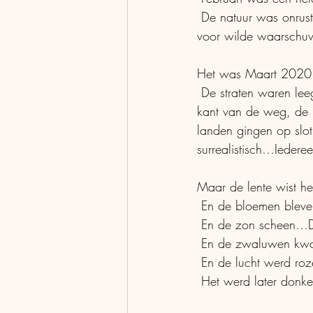
 De natuur was onrustig, alsof ze de mensen iets wilde vertellen, alsof  ze de mensen ergens 
voor wilde waarsch
Het was Maart 202
 De straten waren leeg, de meeste winkels waren gesloten, de meeste  auto’s stonden langs de 
kant van de weg, de 
landen gingen op slot
surrealistisch…Ieder
Maar de lente wist het
 En de bloemen bleve
 En de zon scheen…De
 En de zwaluwen kw
 En de lucht werd ro
 Het werd later donk