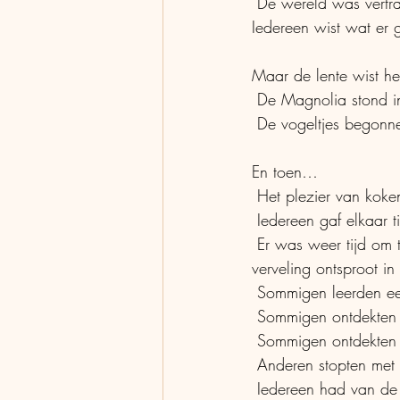
 De wereld was vertr
Iedereen wist wat er
Maar de lente wist he
 De Magnolia stond 
 De vogeltjes begonn
En toen…
 Het plezier van kok
 Iedereen gaf elkaar 
 Er was weer tijd om te schrijven en te lezen, mensen lieten hun fantasie de vrije loop en 
verveling ontsproot in c
 Sommigen leerden e
 Sommigen ontdekten 
 Sommigen ontdekten 
 Anderen stopten me
 Iedereen had van de