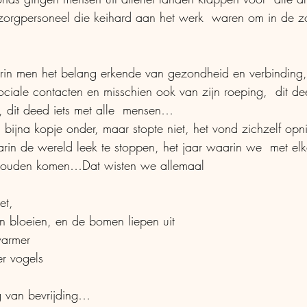
zorgpersoneel die keihard aan het werk  waren om in de zo
rin men het belang erkende van gezondheid en verbinding,
ciale contacten en misschien ook van zijn roeping,  dit dee
n, dit deed iets met alle  mensen…
 bijna kopje onder, maar stopte niet, het vond zichzelf opn
zouden komen…Dat wisten we allemaal
et,
n bloeien, en de bomen liepen uit
warmer
er vogels
 van bevrijding…