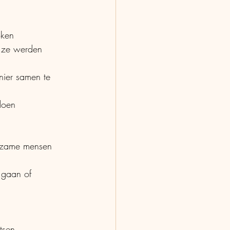
oken
doen