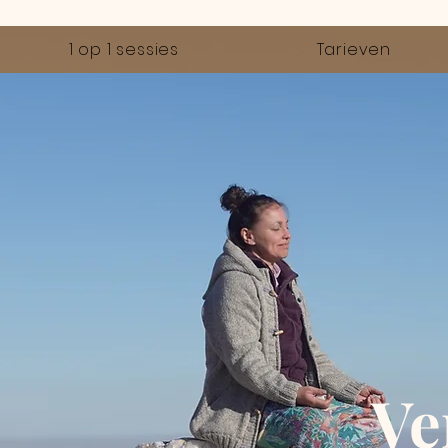
1 op 1 sessies
Tarieven
Ve