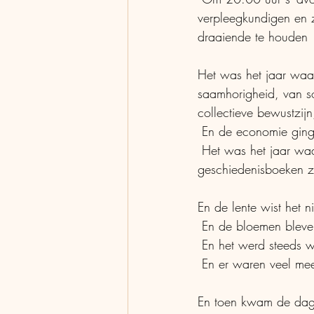
verpleegkundigen en 
draaiende te houden
Het was het jaar waa
saamhorigheid, van so
collectieve bewustzij
 En de economie ging
 Het was het jaar waarin de wereld leek te stoppen, het jaar waarin we  met elkaar in de 
geschiedenisboeken 
En de lente wist het ni
 En de bloemen bleve
 En het werd steeds 
 En er waren veel me
En toen kwam de dag