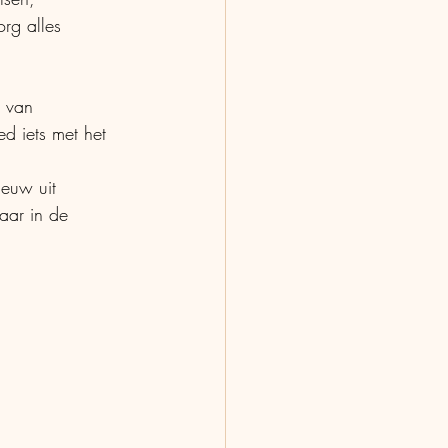
rg alles 
 van  
d iets met het 
ieuw uit