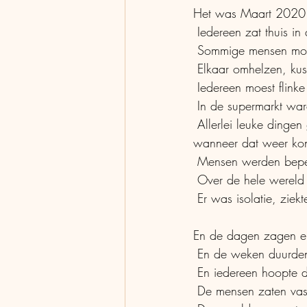
Het was Maart 2020
 Iedereen zat thuis 
 Sommige mensen moc
 Elkaar omhelzen, ku
 Iedereen moest flink
 In de supermarkt war
 Allerlei leuke dingen gingen niet meer door, daar werd een streep door gezet en niemand wist 
wanneer dat weer ko
 Mensen werden beperk
 Over de hele wereld
 Er was isolatie, zi
En de dagen zagen er
 En de weken duurde
 En iedereen hoopte 
 De mensen zaten vas