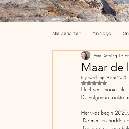
Alle berichten
Yin Yoga
On
Vera Develing
19 mr
Workshops
Slaap
Th
Maar de l
Bijgewerkt op:
9 apr 2020
Coaching
Yoga Nidra
Beoordeeld met Na
Heel veel mooie teks
De volgende raakte mij
Het was begin 202
 De mensen hadden e
 Februari was een he