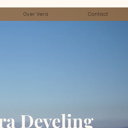
Over Vera
Contact
ra Develing