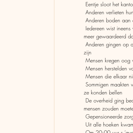
 Eentje sloot het kan
 Anderen verlieten hu
 Anderen boden aan 
 Iedereen wist ineens wat een ‘vitaal beroep’ was, deze mensen werden helden, ze werden 
meer gewaardeerd da
 Anderen gingen op afstand muziek met elkaar maken of zingen om op deze manier samen te 
zijn
 Mensen kregen oog 
 Mensen herstelden va
 Mensen die elkaar n
 Sommigen maakten vliegers van papier met hun telefoonnummer erop zodat eenzame mensen 
ze konden bellen
 De overheid ging bedrijven en zelfstandigen helpen zodat ze niet failliet zouden gaan of 
mensen zouden moete
 Gepensioneerde zor
 Uit alle hoeken kwam
 Om 20:00 uur s ‘avonds gingen mensen uit allerlei landen klappen voor  alle artsen, 