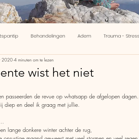
tspantip
Behandelingen
Adem
Trauma - Stress
t 2020
4 minuten om te lezen
ee
Inzicht
Meridianen
Brein
Verveling - Nik
ente wist het niet
Human Design
Ikigai
N uit 5 sterren.
ten passeerden de revue op whatsapp de afgelopen dagen.
 diep en deel ik graag met jullie. 
0…
en lange donkere winter achter de rug,
le onrustige maand geweest met veel stormen en veel regen