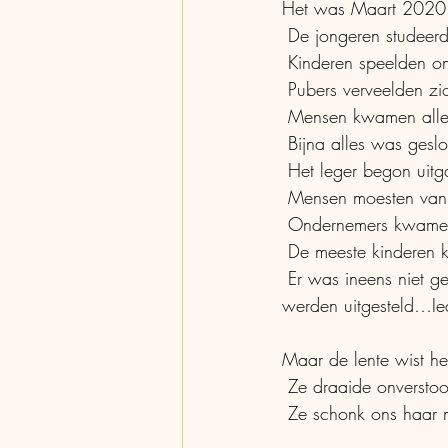
Het was Maart 202
 De jongeren studeerd
 Kinderen speelden on
 Pubers verveelden zi
 Mensen kwamen alle
 Bijna alles was gesl
 Het leger begon ui
 Mensen moesten van
 Ondernemers kwame
 De meeste kinderen 
 Er was ineens niet genoeg ruimte voor iedereen in ziekenhuizen, operaties en onderzoeken 
werden uitgesteld…Ie
Maar de lente wist het
 Ze draaide onversto
 Ze schonk ons haar 