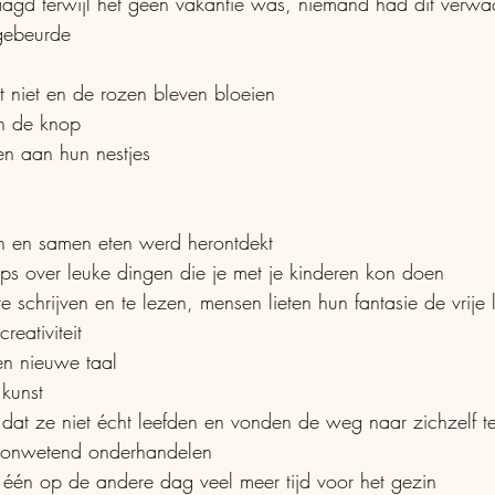
aagd terwijl het geen vakantie was, niemand had dit verw
 gebeurde
t niet en de rozen bleven bloeien
in de knop
en aan hun nestjes
en en samen eten werd herontdekt
tips over leuke dingen die je met je kinderen kon doen
reativiteit
en nieuwe taal
kunst
dat ze niet écht leefden en vonden de weg naar zichzelf t
t onwetend onderhandelen
 één op de andere dag veel meer tijd voor het gezin