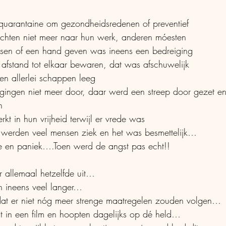
in quarantaine om gezondheidsredenen of preventief
hten niet meer naar hun werk, anderen móesten
ssen of een hand geven was ineens een bedreiging
e afstand tot elkaar bewaren, dat was afschuwelijk
en allerlei schappen leeg
n
t in hun vrijheid terwijl er vrede was
 werden veel mensen ziek en het was besmettelijk…
ekte en paniek….Toen werd de angst pas echt!!
 allemaal hetzelfde uit…
n ineens veel langer…
dat er niet nóg meer strenge maatregelen zouden volgen…
t in een film en hoopten dagelijks op dé held…