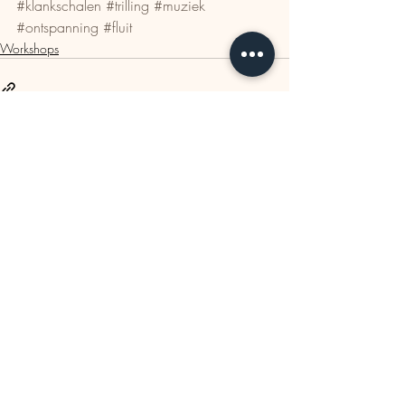
#klankschalen
#trilling
#muziek
#ontspanning
#fluit
Workshops
Recente blogposts
Alles weergeven