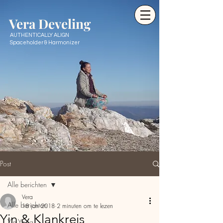
Ve
ra Develing
AUTHENTICALLY ALIGN
Spaceholder & Harmonizer
Post
Alle berichten
Vera
Alle berichten
18 jan 2018
2 minuten om te lezen
Yin & Klankreis
Yin Yoga