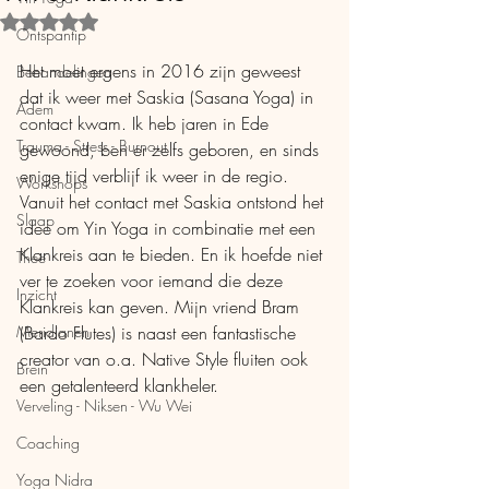
Beoordeeld met NaN uit 5 sterren.
Ontspantip
Het moet ergens in 2016 zijn geweest 
Behandelingen
dat ik weer met Saskia (Sasana Yoga) in 
Adem
contact kwam. Ik heb jaren in Ede 
Trauma - Stress - Burnout
gewoond, ben er zelfs geboren, en sinds 
enige tijd verblijf ik weer in de regio. 
Workshops
Vanuit het contact met Saskia ontstond het 
Slaap
idee om Yin Yoga in combinatie met een 
Klankreis aan te bieden. En ik hoefde niet 
Thee
ver te zoeken voor iemand die deze 
Inzicht
Klankreis kan geven. Mijn vriend Bram 
Meridianen
(Bardo Flutes) is naast een fantastische 
creator van o.a. Native Style fluiten ook 
Brein
een getalenteerd klankheler.
Verveling - Niksen - Wu Wei
Coaching
Yoga Nidra