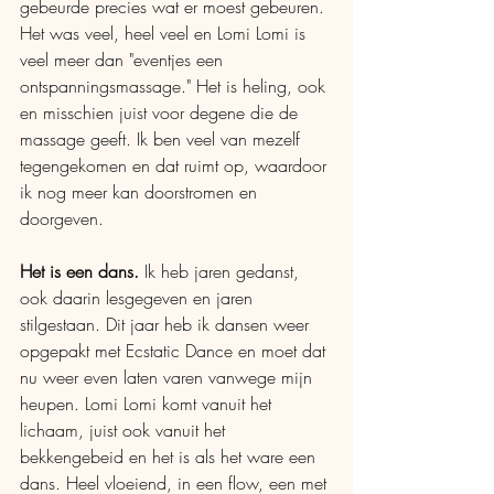
gebeurde precies wat er moest gebeuren. 
Het was veel, heel veel en Lomi Lomi is 
veel meer dan "eventjes een 
ontspanningsmassage." Het is heling, ook 
en misschien juist voor degene die de 
massage geeft. Ik ben veel van mezelf 
tegengekomen en dat ruimt op, waardoor 
ik nog meer kan doorstromen en 
doorgeven.
Het is een dans.
 Ik heb jaren gedanst, 
ook daarin lesgegeven en jaren 
stilgestaan. Dit jaar heb ik dansen weer 
opgepakt met Ecstatic Dance en moet dat 
nu weer even laten varen vanwege mijn 
heupen. Lomi Lomi komt vanuit het 
lichaam, juist ook vanuit het 
bekkengebeid en het is als het ware een 
dans. Heel vloeiend, in een flow, een met 