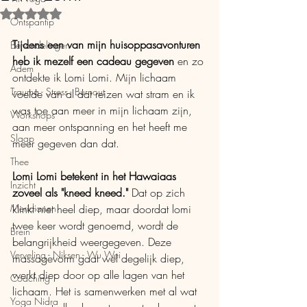
Beoordeeld met NaN uit 5 sterren.
Ontspantip
Tijdens een van mijn huisoppasavonturen 
Behandelingen
heb ik mezelf een cadeau gegeven
 en zo 
Adem
ontdekte ik Lomi Lomi. Mijn lichaam 
Trauma - Stress - Burnout
voelde van al dat reizen wat stram en ik 
was toe aan meer in mijn lichaam zijn, 
Workshops
aan meer ontspanning en het heeft me 
Slaap
meer gegeven dan dat.
Thee
Lomi Lomi betekent in het Hawaiaas 
Inzicht
zoveel als "kneed kneed." 
Dat op zich 
Meridianen
klinkt niet heel diep, maar doordat lomi 
twee keer wordt genoemd, wordt de 
Brein
belangrijkheid weergegeven. Deze 
Verveling - Niksen - Wu Wei
massagevorm gaat wel degelijk diep, 
werkt diep door op alle lagen van het 
Coaching
lichaam. Het is samenwerken met al wat 
Yoga Nidra