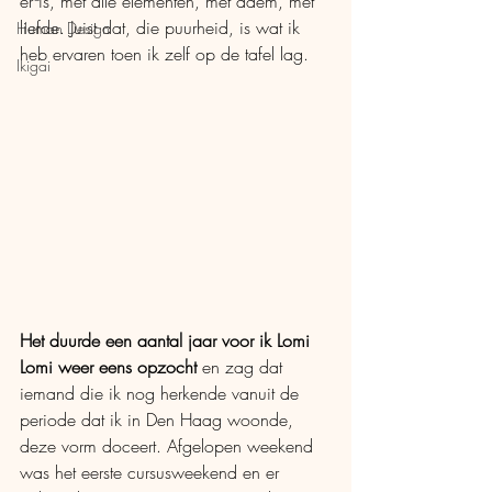
er is, met alle elementen, met adem, met 
liefde. Juist dat, die puurheid, is wat ik 
Human Design
heb ervaren toen ik zelf op de tafel lag.
Ikigai
Het duurde een aantal jaar voor ik Lomi 
Lomi weer eens opzocht 
en zag dat 
iemand die ik nog herkende vanuit de 
periode dat ik in Den Haag woonde, 
deze vorm doceert. Afgelopen weekend 
was het eerste cursusweekend en er 