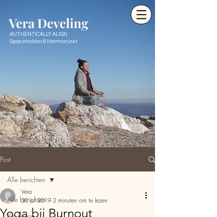
Ve
ra Develing
AUTHENTICALLY ALIGN
Spaceholder & Harmonizer
Post
Alle berichten
Vera
Alle berichten
30 jul 2019
2 minuten om te lezen
Yoga bij Burnout
Yin Yoga