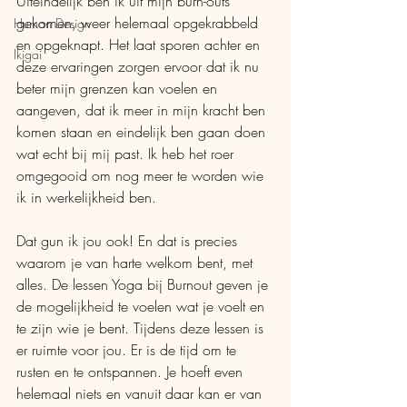
Uiteindelijk ben ik uit mijn burn-outs 
gekomen, weer helemaal opgekrabbeld 
Human Design
en opgeknapt. Het laat sporen achter en 
Ikigai
deze ervaringen zorgen ervoor dat ik nu 
beter mijn grenzen kan voelen en 
aangeven, dat ik meer in mijn kracht ben 
komen staan en eindelijk ben gaan doen 
wat echt bij mij past. Ik heb het roer 
omgegooid om nog meer te worden wie 
ik in werkelijkheid ben.
Dat gun ik jou ook! En dat is precies 
waarom je van harte welkom bent, met 
alles. De lessen Yoga bij Burnout geven je 
de mogelijkheid te voelen wat je voelt en 
te zijn wie je bent. Tijdens deze lessen is 
er ruimte voor jou. Er is de tijd om te 
rusten en te ontspannen. Je hoeft even 
helemaal niets en vanuit daar kan er van 