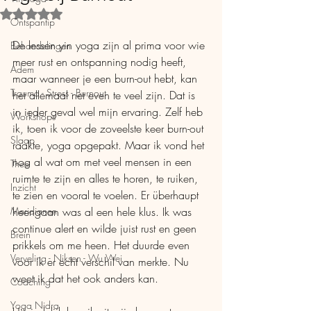
Beoordeeld met NaN uit 5 sterren.
Ontspantip
De lessen yin yoga zijn al prima voor wie 
Behandelingen
meer rust en ontspanning nodig heeft, 
Adem
maar wanneer je een burn-out hebt, kan 
Trauma - Stress - Burnout
het allemaal net even te veel zijn. Dat is 
in ieder geval wel mijn ervaring. Zelf heb 
Workshops
ik, toen ik voor de zoveelste keer burn-out 
Slaap
raakte, yoga opgepakt. Maar ik vond het 
nog al wat om met veel mensen in een 
Thee
ruimte te zijn en alles te horen, te ruiken, 
Inzicht
te zien en vooral te voelen. Er überhaupt 
Meridianen
heengaan was al een hele klus. Ik was 
continue alert en wilde juist rust en geen 
Brein
prikkels om me heen. Het duurde even 
Verveling - Niksen - Wu Wei
voor ik er echt verschil van merkte. Nu 
weet ik dat het ook anders kan.
Coaching
Yoga Nidra